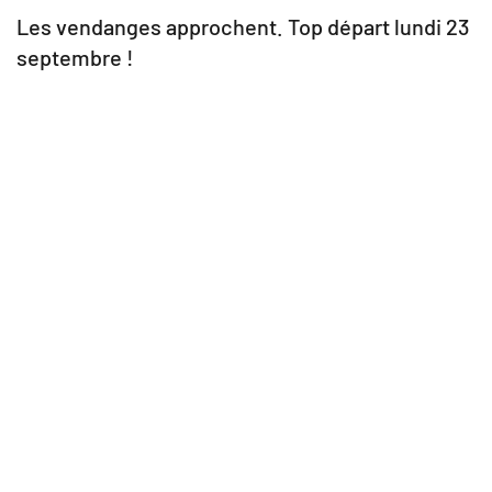
Les vendanges approchent. Top départ lundi 23
septembre !
Suivant
Date de publication
15/04/2024
© 2023 - SNOW FISH. TOUS DROITS RÉSERVÉS.